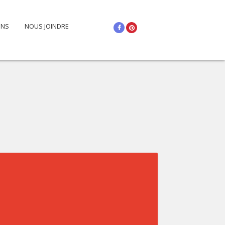
You are here:
Home
>
Portfolio
ONS
NOUS JOINDRE
Facebook
Pinterest