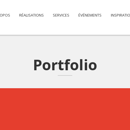
es mesures d’urgence |
ROPOS
RÉALISATIONS
SERVICES
ÉVÉNEMENTS
INSPIRATI
Portfolio