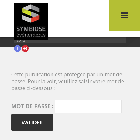
Protégé : Liste des participants Salon
Sécurité civile 2015
You are here:
Home
>
Liste des participants Salon Sécurité civile
2015
Facebook
Pinterest
Cette publication est protégée par un mot de
passe. Pour la voir, veuillez saisir votre mot de
passe ci-dessous :
MOT DE PASSE :