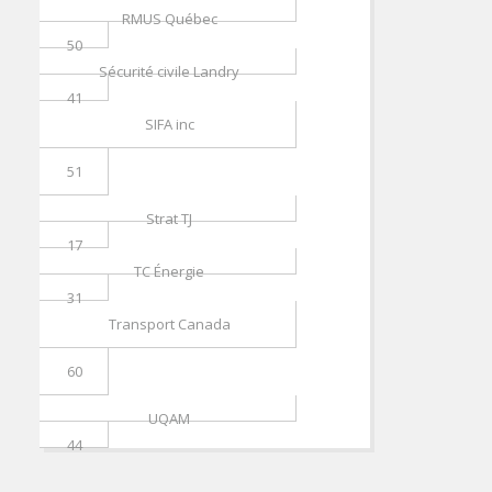
RMUS Québec
50
Sécurité civile Landry
41
SIFA inc
51
Strat TJ
17
TC Énergie
31
Transport Canada
60
UQAM
44