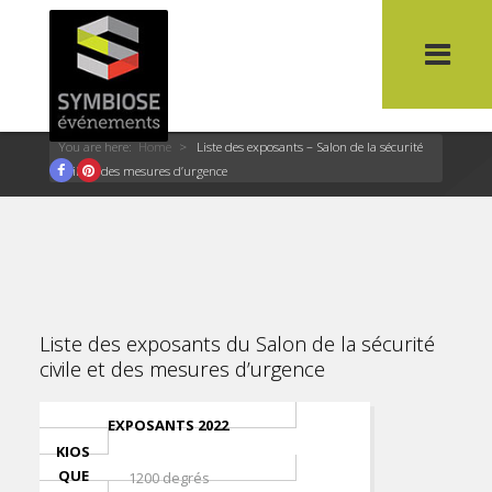
Liste des exposants – Salon de la
sécurité civile et des mesures
d’urgence
You are here:
Home
>
Liste des exposants – Salon de la sécurité
Facebook
Pinterest
civile et des mesures d’urgence
Liste des exposants du
Salon de la sécurité
civile et des mesures d’urgence
EXPOSANTS 2022
KIOS
QUE
1200 degrés