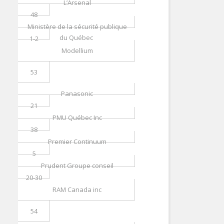
L’Arsenal
48
Ministère de la sécurité publique
du Québec
1-2
Modellium
53
Panasonic
21
PMU Québec Inc
38
Premier Continuum
5
Prudent Groupe conseil
20-30
RAM Canada inc
54