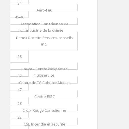
34
Aéro-Feu
45-46
Association Canadienne de
l’industrie de la chimie
36
Benoit Racette Services-conseils
inc.
58
Cauca / Centre d’expertise
multiservice
37
Centre de Téléphonie Mobile
47
Centre RISC
28
Croix-Rouge Canadienne
32
CSE Incendie et sécurité