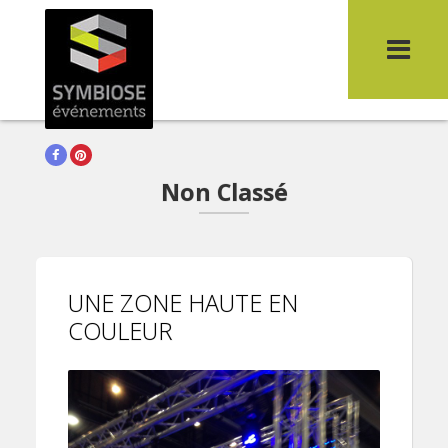
Une zone haute en couleur
You are here:
Home
>
Non classé
Facebook
Pinterest
Non Classé
UNE ZONE HAUTE EN
COULEUR