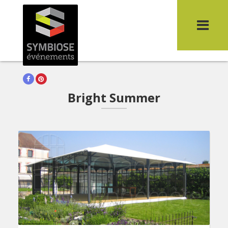
Un chapiteau différent!
You are here:
Home
>
Bright Summer
Facebook
Pinterest
Bright Summer